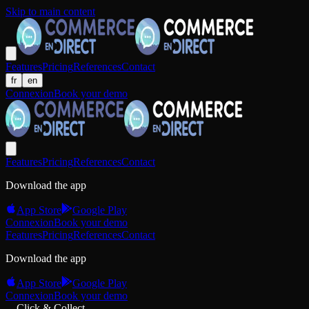
Skip to main content
Features
Pricing
References
Contact
fr
en
Connexion
Book your demo
Features
Pricing
References
Contact
Download the app
App Store
Google Play
Connexion
Book your demo
Features
Pricing
References
Contact
Download the app
App Store
Google Play
Connexion
Book your demo
Click & Collect