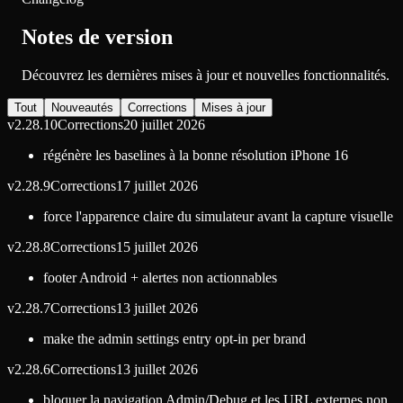
Notes de version
Découvrez les dernières mises à jour et nouvelles fonctionnalités.
Tout
Nouveautés
Corrections
Mises à jour
v
2.28.10
Corrections
20 juillet 2026
régénère les baselines à la bonne résolution iPhone 16
v
2.28.9
Corrections
17 juillet 2026
force l'apparence claire du simulateur avant la capture visuelle
v
2.28.8
Corrections
15 juillet 2026
footer Android + alertes non actionnables
v
2.28.7
Corrections
13 juillet 2026
make the admin settings entry opt-in per brand
v
2.28.6
Corrections
13 juillet 2026
bloquer la navigation Admin/Debug et les URL externes non