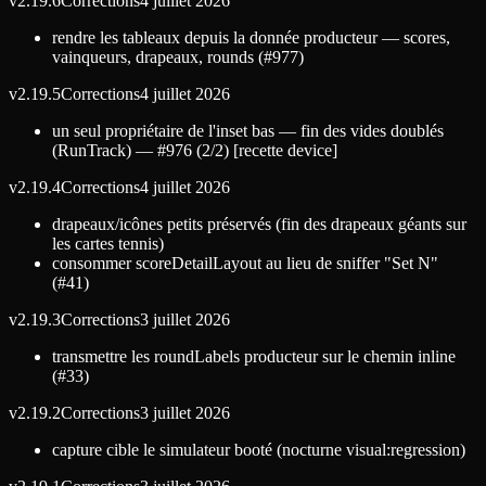
v
2.19.6
Corrections
4 juillet 2026
rendre les tableaux depuis la donnée producteur — scores,
vainqueurs, drapeaux, rounds (#977)
v
2.19.5
Corrections
4 juillet 2026
un seul propriétaire de l'inset bas — fin des vides doublés
(RunTrack) — #976 (2/2) [recette device]
v
2.19.4
Corrections
4 juillet 2026
drapeaux/icônes petits préservés (fin des drapeaux géants sur
les cartes tennis)
consommer scoreDetailLayout au lieu de sniffer "Set N"
(#41)
v
2.19.3
Corrections
3 juillet 2026
transmettre les roundLabels producteur sur le chemin inline
(#33)
v
2.19.2
Corrections
3 juillet 2026
capture cible le simulateur booté (nocturne visual:regression)