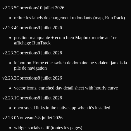
v
2.23.5
Corrections
10 juillet 2026
retirer les labels de chargement redondants (map, RunTrack)
v
2.23.4
Corrections
9 juillet 2026
position manquante + écran bleu Mapbox moche au 1er
affichage RunTrack
v
2.23.3
Corrections
9 juillet 2026
le bouton Home et le switch de domaine ne vidaient jamais la
pile de navigation
v
2.23.2
Corrections
8 juillet 2026
vector icons, enriched day detail sheet with hourly curve
v
2.23.1
Corrections
8 juillet 2026
open social links in the native app when it's installed
v
2.23.0
Nouveautés
8 juillet 2026
widget socials natif (toutes les pages)