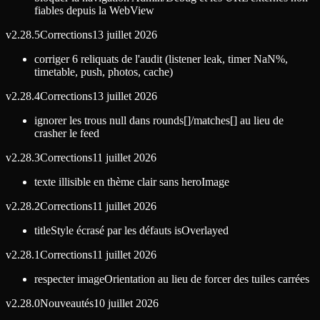
fiables depuis la WebView
v
2.28.5
Corrections
13 juillet 2026
corriger 6 reliquats de l'audit (listener leak, timer NaN%,
timetable, push, photos, cache)
v
2.28.4
Corrections
13 juillet 2026
ignorer les trous null dans rounds[]/matches[] au lieu de
crasher le feed
v
2.28.3
Corrections
11 juillet 2026
texte illisible en thème clair sans heroImage
v
2.28.2
Corrections
11 juillet 2026
titleStyle écrasé par les défauts isOverlayed
v
2.28.1
Corrections
11 juillet 2026
respecter imageOrientation au lieu de forcer des tuiles carrées
v
2.28.0
Nouveautés
10 juillet 2026