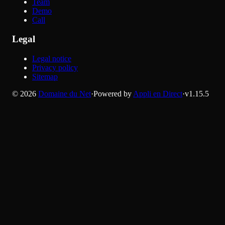
Team
Demo
Call
Legal
Legal notice
Privacy policy
Sitemap
©
2026
Domaine du Net
·
Powered by
Appli en Direct
·
v
1.15.5