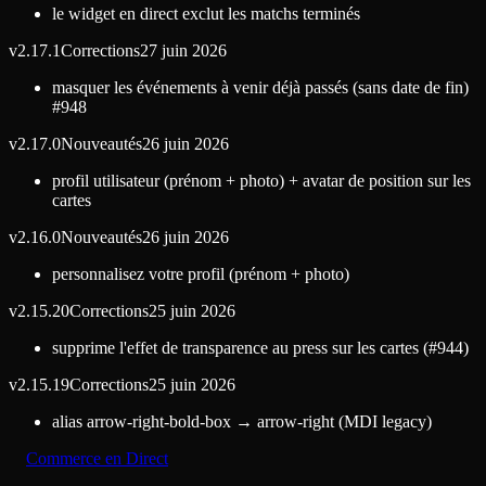
le widget en direct exclut les matchs terminés
v
2.17.1
Corrections
27 juin 2026
masquer les événements à venir déjà passés (sans date de fin)
#948
v
2.17.0
Nouveautés
26 juin 2026
profil utilisateur (prénom + photo) + avatar de position sur les
cartes
v
2.16.0
Nouveautés
26 juin 2026
personnalisez votre profil (prénom + photo)
v
2.15.20
Corrections
25 juin 2026
supprime l'effet de transparence au press sur les cartes (#944)
v
2.15.19
Corrections
25 juin 2026
alias arrow-right-bold-box → arrow-right (MDI legacy)
Commerce en Direct