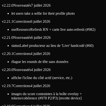
v
2.22.0
Nouveautés
7 juillet 2026
let users take a selfie for their profile photo
v
2.21.1
Corrections
6 juillet 2026
useResourceRefresh RN + carte live auto-refresh (#982)
v
2.21.0
Nouveautés
6 juillet 2026
statusLabel producteur au lieu de 'Live' hardcodé (#60)
v
2.20.1
Corrections
4 juillet 2026
élague les rounds de tête sans données
v
2.20.0
Nouveautés
4 juillet 2026
affiche l'icône du côté actif (service, etc.)
v
2.19.7
Corrections
4 juillet 2026
images du score contraintes à la boîte overlay +
tokens/cohérence (#978 P2/P3) [recette device]