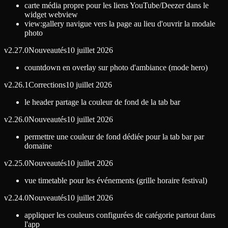
carte média propre pour les liens YouTube/Deezer dans le
widget webview
view:gallery navigue vers la page au lieu d'ouvrir la modale
photo
v
2.27.0
Nouveautés
10 juillet 2026
countdown en overlay sur photo d'ambiance (mode hero)
v
2.26.1
Corrections
10 juillet 2026
le header partage la couleur de fond de la tab bar
v
2.26.0
Nouveautés
10 juillet 2026
permettre une couleur de fond dédiée pour la tab bar par
domaine
v
2.25.0
Nouveautés
10 juillet 2026
vue timetable pour les événements (grille horaire festival)
v
2.24.0
Nouveautés
10 juillet 2026
appliquer les couleurs configurées de catégorie partout dans
l'app