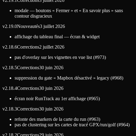
v
2.19.1
Corrections
3 juillet 2026
modale — boutons « Fermer » et « En savoir plus » sans
contour disgracieux
v
2.19.0
Nouveautés
3 juillet 2026
affichage du tableau final — écran & widget
v
2.18.6
Corrections
2 juillet 2026
pas d'overlay sur les vignettes en vue list (#973)
v
2.18.5
Corrections
30 juin 2026
suppression du gate « Mapbox désactivé » legacy (#968)
v
2.18.4
Corrections
30 juin 2026
écran noir RunTrack au 1er affichage (#965)
v
2.18.3
Corrections
30 juin 2026
refonte des markers de la carte du run (#963)
pas de clustering sur les cartes de tracé GPX/run/golf (#964)
v
2.18.2
Corrections
29 juin 2026