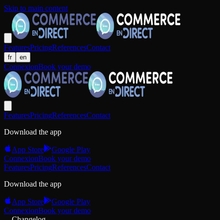
Skip to main content
Features
Pricing
References
Contact
fr
en
Connexion
Book your demo
Features
Pricing
References
Contact
Download the app
App Store
Google Play
Connexion
Book your demo
Features
Pricing
References
Contact
Download the app
App Store
Google Play
Connexion
Book your demo
Changelog