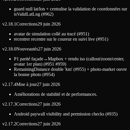
guard null lat/lon + centralise la validation de coordonnées sur
isValidLatLng (#962)
v
2.18.1
Corrections
29 juin 2026
avatar de simulation collé au tracé (#951)
recentrer recentre sur le coureur en suivi live (#951)
v
2.18.0
Nouveautés
27 juin 2026
P1 parité façade→Mapbox + rendu iso (callout/zoom/center,
avatar 1er plan) (#951 #959)
RemainingDistance double 'km' (#955) + photo-marker ouvre
la bonne photo (#954)
v
2.17.4
Mise à jour
27 juin 2026
Améliorations de stabilité et de performances.
v
2.17.3
Corrections
27 juin 2026
Android paywall visibility and permission checks (#935)
v
2.17.2
Corrections
27 juin 2026