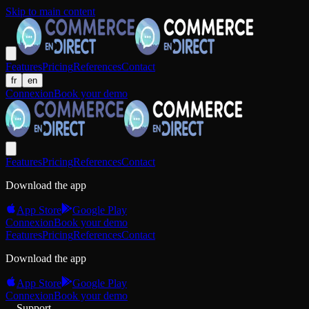
Skip to main content
Features
Pricing
References
Contact
fr
en
Connexion
Book your demo
Features
Pricing
References
Contact
Download the app
App Store
Google Play
Connexion
Book your demo
Features
Pricing
References
Contact
Download the app
App Store
Google Play
Connexion
Book your demo
Support