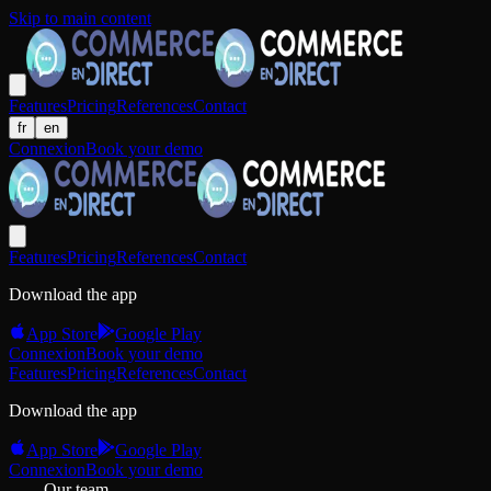
Skip to main content
Features
Pricing
References
Contact
fr
en
Connexion
Book your demo
Features
Pricing
References
Contact
Download the app
App Store
Google Play
Connexion
Book your demo
Features
Pricing
References
Contact
Download the app
App Store
Google Play
Connexion
Book your demo
Our team