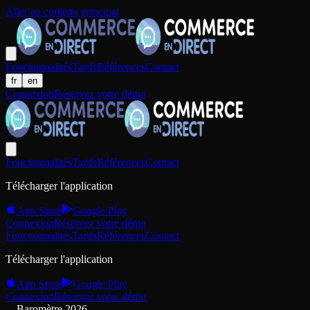
Aller au contenu principal
Fonctionnalités
Tarifs
Références
Contact
fr
en
Connexion
Réservez votre démo
Fonctionnalités
Tarifs
Références
Contact
Télécharger l'application
App Store
Google Play
Connexion
Réservez votre démo
Fonctionnalités
Tarifs
Références
Contact
Télécharger l'application
App Store
Google Play
Connexion
Réservez votre démo
Baromètre 2026